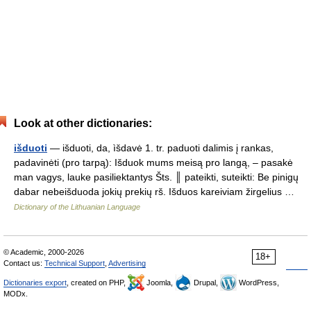
Look at other dictionaries:
išduoti
— išduoti, da, ìšdavė 1. tr. paduoti dalimis į rankas,
padavinėti (pro tarpą): Išduok mums meisą pro langą, – pasakė
man vagys, lauke pasiliektantys Šts. ║ pateikti, suteikti: Be pinigų
dabar nebeišduoda jokių prekių rš. Išduos kareiviam žirgelius …
Dictionary of the Lithuanian Language
© Academic, 2000-2026
18+
Contact us:
Technical Support
,
Advertising
Dictionaries export
, created on PHP,
Joomla,
Drupal,
WordPress,
MODx.