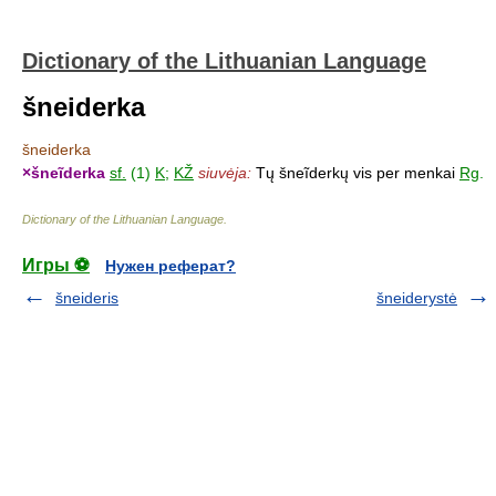
Dictionary of the Lithuanian Language
šneiderka
šneiderka
×
šneĩderka
sf.
(1)
K
;
KŽ
siuvėja:
Tų šneĩderkų vis per menkai
Rg
.
Dictionary of the Lithuanian Language
.
Игры ⚽
Нужен реферат?
šneideris
šneiderystė